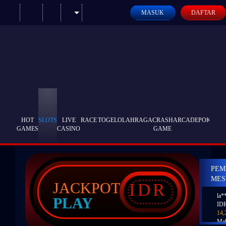
MASUK
DAFTAR
HOT
SLOTS
LIVE
RACE
TOGEL
OLAHRAGA
CRASH
ARCADE
POKER
E-
PROMO
GAMES
CASINO
GAME
SPORTS
PEM
MESI
IDR
JACKPOT
la***
PLAY
IDR
14,2