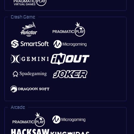
Crash Game
Arcade