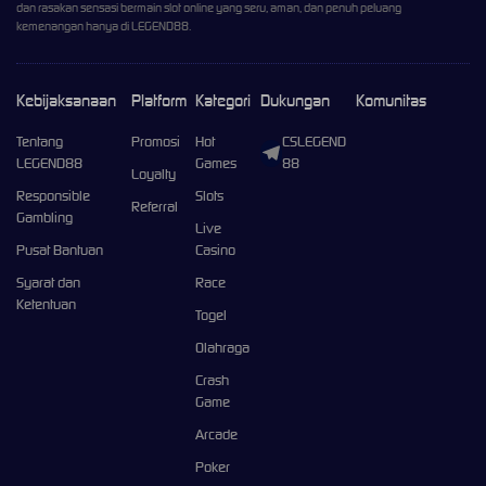
dan rasakan sensasi bermain slot online yang seru, aman, dan penuh peluang
kemenangan hanya di LEGEND88.
Kebijaksanaan
Platform
Kategori
Dukungan
Komunitas
Tentang
Promosi
Hot
CSLEGEND
LEGEND88
Games
88
Loyalty
Responsible
Slots
Referral
Gambling
Live
Pusat Bantuan
Casino
Syarat dan
Race
Ketentuan
Togel
Olahraga
Crash
Game
Arcade
Poker