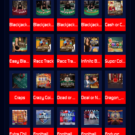
Blackjack_VIP_Z
Blackjack_White_A
Blackjack_White_B
Blackjack_White_C
Cash or Crash
Easy Blackjack
Race Track
Race Track First Person
Infinite Bet Stacker Blackjack
Super Color Game
Craps
Crazy Coin Flip
Dead or Alive: Saloon
Deal or No Deal
Dragon_Tiger
Extra Chilli Epic Spin
Football Studio
Football Studio Dice
Football_Studio
Fortune_Wheel