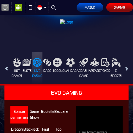
MASUK
DAFTAR
HOT
SLOTS
LIVE
RACE
TOGEL
OLAHRAGA
CRASH
ARCADE
POKER
E-
PROMO
GAMES
CASINO
GAME
SPORTS
EVO GAMING
Semua
Game
Roulette
Baccarat
permainan
Show
Dragon
Blackjack
First
Top