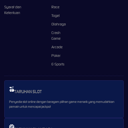
Syarat dan
Race
Ketentuan
Togel
Olahraga
Crash
Game
Arcade
Poker
E-Sports
TARUHAN SLOT
Penyedia slot online dengan beragam pilihan game menarik yang memudahkan
pemain untuk mencapai jackpot