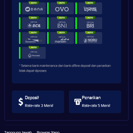
* Selama bank maintenance dan bank offline deposit dan penarikan
tidak dapat diproses
Deposit
Penarikan
Rata-rata 3 Menit
Rata-rata 5 Menit
Tanggung Jawab
Browser Yang