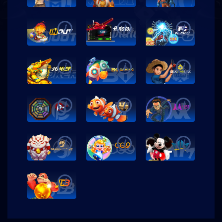
i
i
i
i
i
i
i
i
i
i
i
i
i