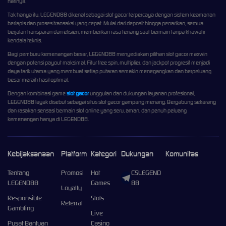
harinya.
Tak hanya itu, LEGEND88 dikenal sebagai slot gacor terpercaya dengan sistem keamanan
berlapis dan proses transaksi yang cepat. Mulai dari deposit hingga penarikan, semua
berjalan transparan dan efisien, memberikan rasa tenang saat bermain tanpa khawatir
kendala teknis.
Bagi pemburu kemenangan besar, LEGEND88 menyediakan pilihan slot gacor maxwin
dengan potensi payout maksimal. Fitur free spin, multiplier, dan jackpot progresif menjadi
daya tarik utama yang membuat setiap putaran semakin menegangkan dan berpeluang
besar meraih hasil optimal.
Dengan kombinasi game
slot gacor
unggulan dan dukungan layanan profesional,
LEGEND88 layak disebut sebagai situs slot gacor gampang menang. Bergabung sekarang
dan rasakan sensasi bermain slot online yang seru, aman, dan penuh peluang
kemenangan hanya di LEGEND88.
Kebijaksanaan
Platform
Kategori
Dukungan
Komunitas
Tentang
Promosi
Hot
CSLEGEND
LEGEND88
Games
88
Loyalty
Responsible
Slots
Referral
Gambling
Live
Pusat Bantuan
Casino