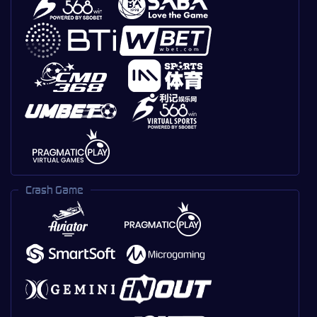
Crash Game