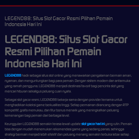
LEGEND88: Situs Slot Gacor Resmi Pilihan Pemain
Indonesia Hari Ini
LEGEND88: Situs Slot Gacor
Resmi Pilihan Pemain
Indonesia Hari Ini
LEGEND88
hadir sebagai situs slot online yang menawarkan pengalaman bermain aman,
nyaman, dan menguntungkan bagi para pemain. Dengan sistem modern dan antarmuka
yang ramah pengguna, LEGEND88 menjadi destinasi favorit bagi pencinta slot yang
mencari hiburan sekaligus peluang cuan nyata.
Sebagai slot gacor resmi, LEGEND88 bekerja sama dengan provider ternama untuk
menghadirkan koleksi game berkualitas tinggi. Setiap permainan dirancang dengan RTP
kompetitif, grafis memukau, dan fitur bonus menarik yang meningkatkan peluang
kemenangan bagi pemain dari berbagai level.
Keunggulan LEGEND88 semakin terasa lewat update
slot gacor hari ini
yang rutin. Pemain
bisa dengan mudah menemukan rekomendasi game yang sedang panas, sehingga
strategi bermain menjadi lebih efektif dan peluang menang semakin terbuka lebar setiap