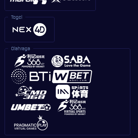
Togel
Olahraga