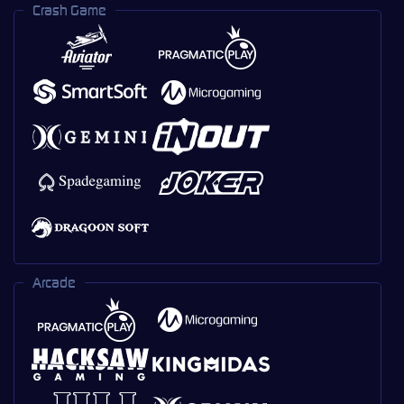
Crash Game
Arcade