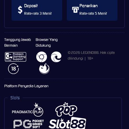
Deposit
Penarikan
Rata-rata 3 Menit
Rata-rata 5 Menit
Tanggung Jawab
Browser Yang
Bermain
Didukung
©2026 LEGEND88. Hak cipta
dilindungi | 18+
Platform Penyedia Layanan
Slots