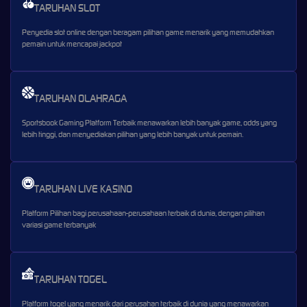
TARUHAN SLOT
Penyedia slot online dengan beragam pilihan game menarik yang memudahkan
pemain untuk mencapai jackpot
TARUHAN OLAHRAGA
Sportsbook Gaming Platform Terbaik menawarkan lebih banyak game, odds yang
lebih tinggi, dan menyediakan pilihan yang lebih banyak untuk pemain.
TARUHAN LIVE KASINO
Platform Pilihan bagi perusahaan-perusahaan terbaik di dunia, dengan pilihan
variasi game terbanyak
TARUHAN TOGEL
Platform togel yang menarik dari perusahan terbaik di dunia yang menawarkan