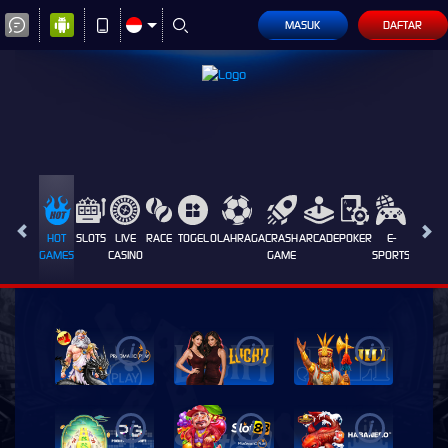
MASUK
DAFTAR
HOT
SLOTS
LIVE
RACE
TOGEL
OLAHRAGA
CRASH
ARCADE
POKER
E-
PROMO
GAMES
CASINO
GAME
SPORTS
i
i
i
i
i
i