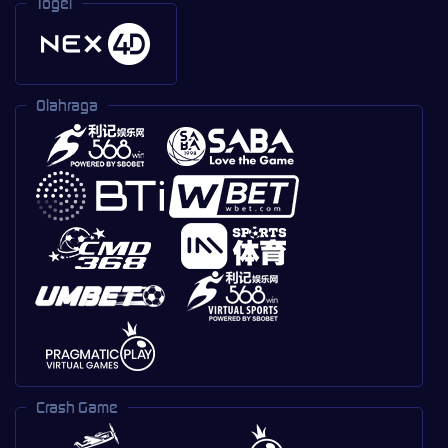
Togel
Olahraga
Crash Game