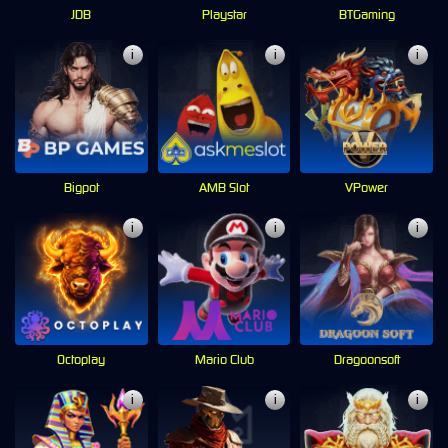
JDB
Playstar
BTGaming
i
i
i
Bigpot
AMB Slot
VPower
i
i
i
Octoplay
Mario Club
Dragoonsoft
i
i
i