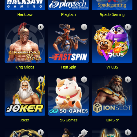
Hacksaw
Playtech
Spade Gaming
i
i
i
King Midas
Fast Spin
VPLUS
i
i
i
Joker
5G Games
ION Slot
i
i
i