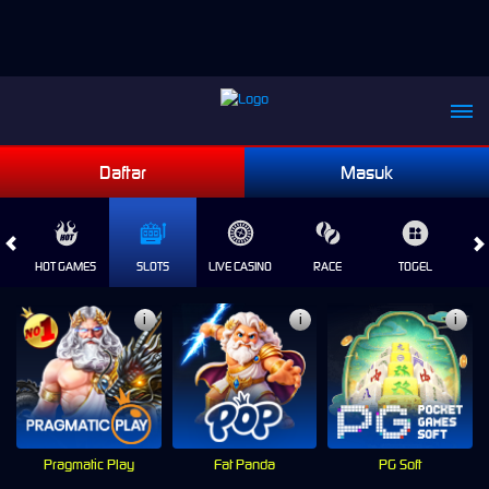
Daftar
Masuk
HOT GAMES
SLOTS
LIVE CASINO
RACE
TOGEL
OL
i
i
i
Pragmatic Play
Fat Panda
PG Soft