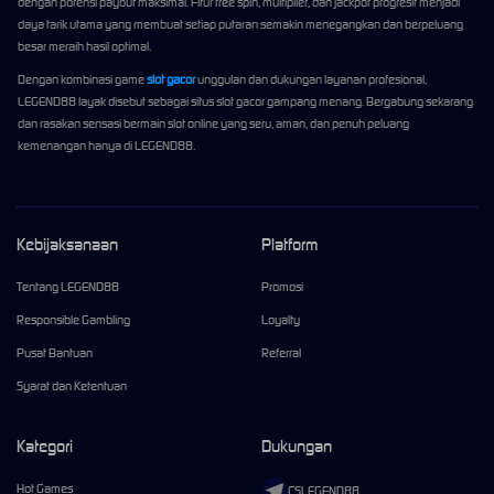
dengan potensi payout maksimal. Fitur free spin, multiplier, dan jackpot progresif menjadi
daya tarik utama yang membuat setiap putaran semakin menegangkan dan berpeluang
besar meraih hasil optimal.
Dengan kombinasi game
slot gacor
unggulan dan dukungan layanan profesional,
LEGEND88 layak disebut sebagai situs slot gacor gampang menang. Bergabung sekarang
dan rasakan sensasi bermain slot online yang seru, aman, dan penuh peluang
kemenangan hanya di LEGEND88.
Kebijaksanaan
Platform
Tentang LEGEND88
Promosi
Responsible Gambling
Loyalty
Pusat Bantuan
Referral
Syarat dan Ketentuan
Kategori
Dukungan
Hot Games
CSLEGEND88