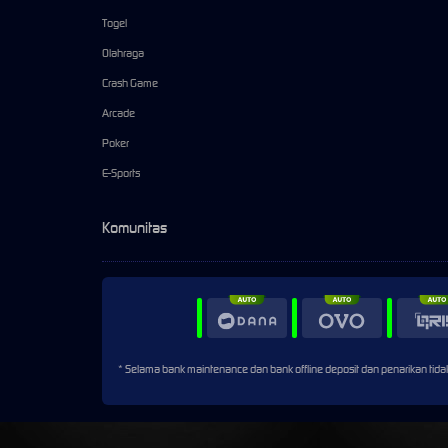
Togel
Olahraga
Crash Game
Arcade
Poker
E-Sports
Komunitas
* Selama bank maintenance dan bank offline deposit dan penarikan tida