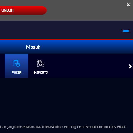
×
UNDUH
Masuk
POKER
E-SPORTS
inan yang kami sediakan adalah Texas Poker, Ceme City, Ceme Around, Domino, Capsa Stack,