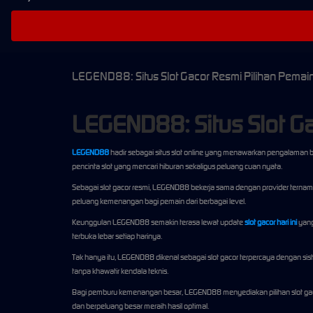
LEGEND88: Situs Slot Gacor Resmi Pilihan Pemain 
LEGEND88: Situs Slot Ga
LEGEND88
hadir sebagai situs slot online yang menawarkan pengalaman
pencinta slot yang mencari hiburan sekaligus peluang cuan nyata.
Sebagai slot gacor resmi, LEGEND88 bekerja sama dengan provider ternama
peluang kemenangan bagi pemain dari berbagai level.
Keunggulan LEGEND88 semakin terasa lewat update
slot gacor hari ini
yang
terbuka lebar setiap harinya.
Tak hanya itu, LEGEND88 dikenal sebagai slot gacor terpercaya dengan sis
tanpa khawatir kendala teknis.
Bagi pemburu kemenangan besar, LEGEND88 menyediakan pilihan slot gacor 
dan berpeluang besar meraih hasil optimal.