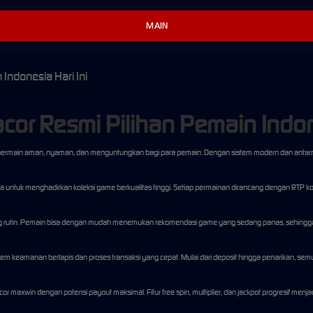
MAIN
Indonesia Hari Ini
cor Resmi Pilihan Pemain Indone
 bermain aman, nyaman, dan menguntungkan bagi para pemain. Dengan sistem modern dan antar
 untuk menghadirkan koleksi game berkualitas tinggi. Setiap permainan dirancang dengan RTP ko
 rutin. Pemain bisa dengan mudah menemukan rekomendasi game yang sedang panas, sehingga st
tem keamanan berlapis dan proses transaksi yang cepat. Mulai dari deposit hingga penarikan, sem
maxwin dengan potensi payout maksimal. Fitur free spin, multiplier, dan jackpot progresif me